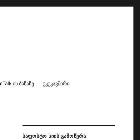
alk-ის ბაზაზე
უკუკავშირი
ᲡᲐᲤᲝᲡᲢᲝ ᲡᲘᲘᲡ ᲒᲐᲛᲝᲬᲔᲠᲐ