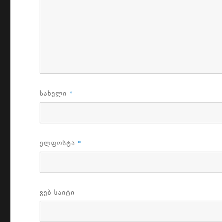
ᲡᲐᲮᲔᲚᲘ
*
ᲔᲚᲤᲝᲡᲢᲐ
*
ᲕᲔᲑ-ᲡᲐᲘᲢᲘ