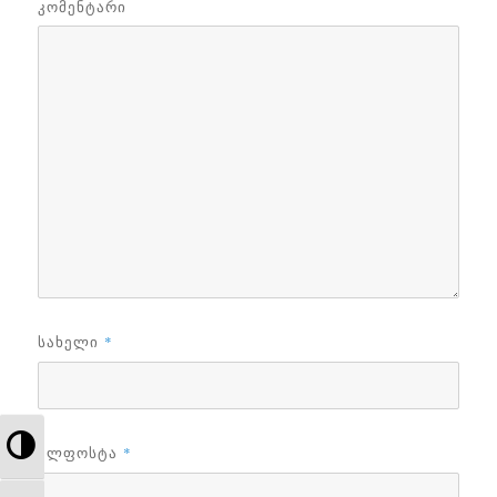
ᲙᲝᲛᲔᲜᲢᲐᲠᲘ
ᲡᲐᲮᲔᲚᲘ
*
TOGGLE HIGH CONTRAST
ᲔᲚᲤᲝᲡᲢᲐ
*